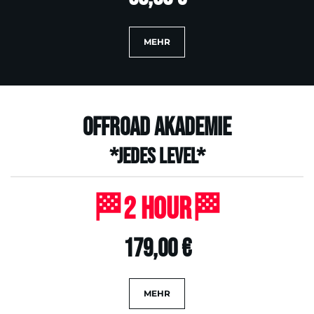
MEHR
Offroad Akademie
*Jedes Level*
🏁2 Hour🏁
179,00 €
MEHR