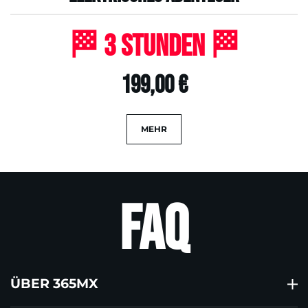
🏁 3 Stunden 🏁
199,00 €
MEHR
FAQ
ÜBER 365MX