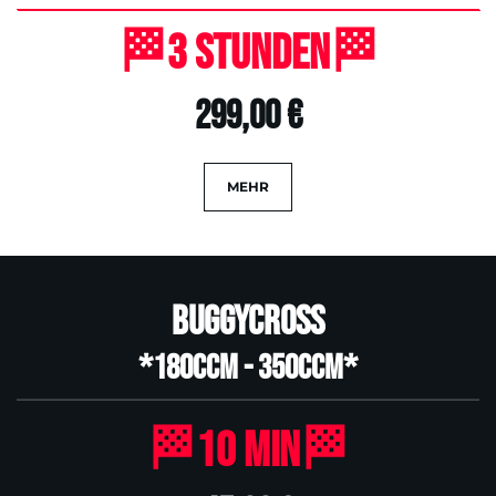
🏁3 Stunden🏁
299,00 €
MEHR
Buggycross
*180ccm - 350ccm*
🏁10 Min🏁