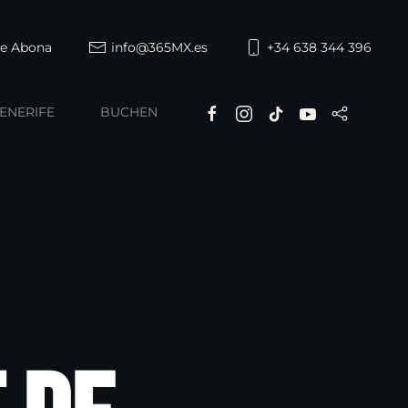
de Abona
info@365MX.es
+34 638 344 396
ENERIFE
BUCHEN