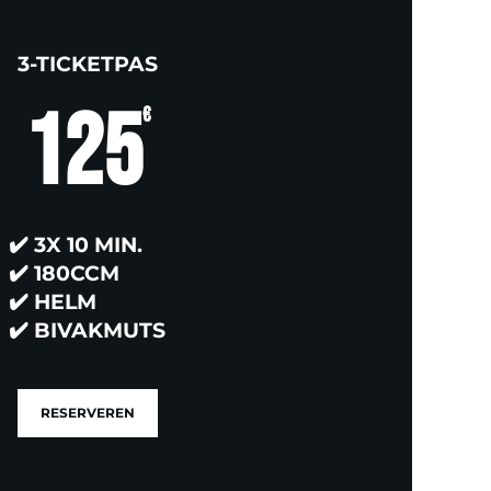
3-TICKETPAS
125
€
✔️
3X 10 MIN.
✔️
180CCM
✔️
HELM
✔️
BIVAKMUTS
RESERVEREN