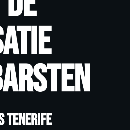
 de
atie
barsten
s Tenerife