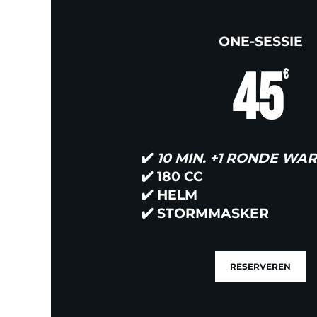
ONE-SESSIE
45
€
✔️
10 MIN. +1 RONDE WA
✔️
180 CC
✔️
HELM
✔️
STORMMASKER
RESERVEREN