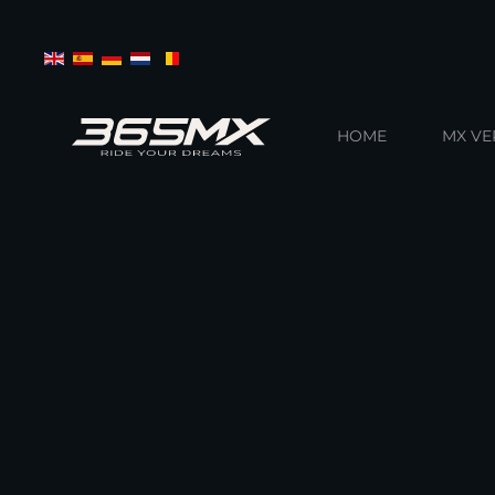
Terug naar hoofdinhoud
HOME
MX V