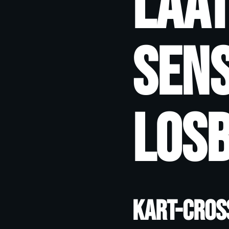
Laat
sens
los
Kart-Cros